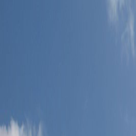
Inicio
Propiedades
Agentes
Nosotros
Contacto
EN
Hablar con un asesor
EN
Inicio
→
Propiedades
→
Agentes
→
Nosotros
→
Contacto
→
Hablar con un asesor
Volver a propiedades
Compartir
Vive el bienestar en el corazón
Cap Cana
Desde
$318,701
—
$1,025,412
1 /
9
Ver todas las fotos
+
4